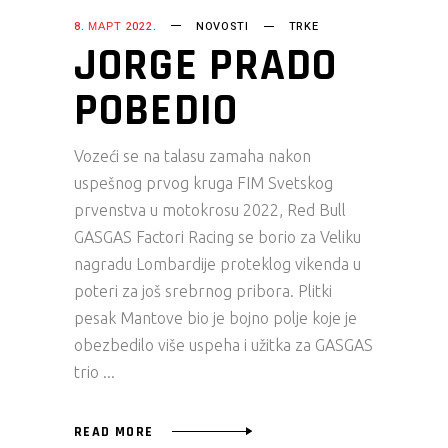
8. МАРТ 2022.
NOVOSTI
TRKE
JORGE PRADO
POBEDIO
Vozeći se na talasu zamaha nakon
uspešnog prvog kruga FIM Svetskog
prvenstva u motokrosu 2022, Red Bull
GASGAS Factori Racing se borio za Veliku
nagradu Lombardije proteklog vikenda u
poteri za još srebrnog pribora. Plitki
pesak Mantove bio je bojno polje koje je
obezbedilo više uspeha i užitka za GASGAS
trio
READ MORE