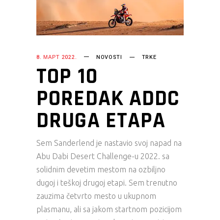
8. МАРТ 2022.
NOVOSTI
TRKE
TOP 10
POREDAK ADDC
DRUGA ETAPA
Sem Sanderlend je nastavio svoj napad na
Abu Dabi Desert Challenge-u 2022. sa
solidnim devetim mestom na ozbiljno
dugoj i teškoj drugoj etapi. Sem trenutno
zauzima četvrto mesto u ukupnom
plasmanu, ali sa jakom startnom pozicijom