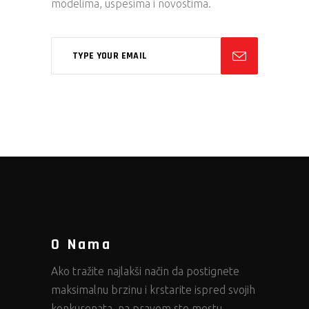
modelima, uspesima i novostima.
O Nama
Ako tražite najlakši način da postignete
maksimalnu brzinu i krstarite ispred svojih
konkurenata, na pravom ste mestu.