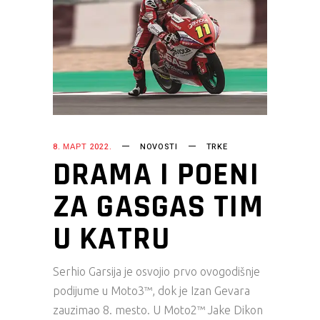
8. МАРТ 2022.
NOVOSTI
TRKE
DRAMA I POENI
ZA GASGAS TIM
U KATRU
Serhio Garsija je osvojio prvo ovogodišnje
podijume u Moto3™, dok je Izan Gevara
zauzimao 8. mesto. U Moto2™ Jake Dikon