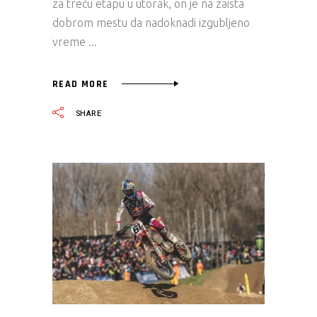
za treću etapu u utorak, on je na zaista
dobrom mestu da nadoknadi izgubljeno
vreme
READ MORE
SHARE