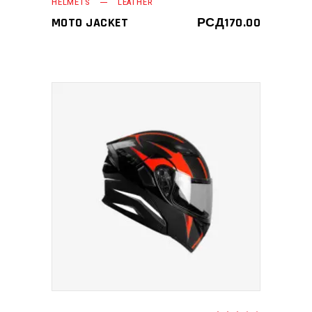
HELMETS
LEATHER
MOTO JACKET
РСД
170.00
ДОДАЈ У КОРПУ