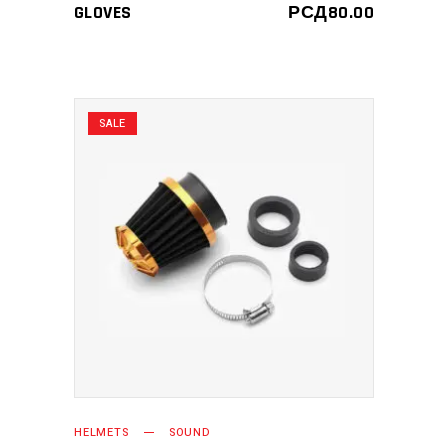
3.00
GLOVES
РСД
80.00
од 5
SALE
ДОДАЈ У КОРПУ
HELMETS
SOUND