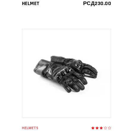
HELMET
РСД
230.00
ДОДАЈ У КОРПУ
HELMETS
Оцењено
са