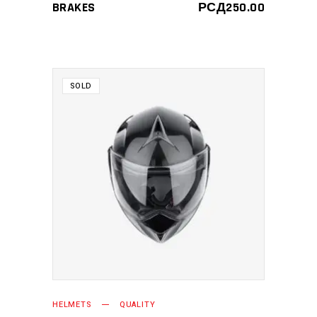
3.00
BRAKES
РСД
250.00
од 5
SOLD
ПРОЧИТАЈТЕ ЈОШ
HELMETS
QUALITY