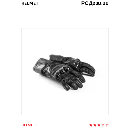
HELMET
РСД
230.00
ДОДАЈ У КОРПУ
HELMETS
Оцењено
са