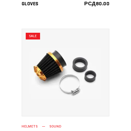
3.00
GLOVES
РСД
80.00
од 5
SALE
ДОДАЈ У КОРПУ
HELMETS
SOUND