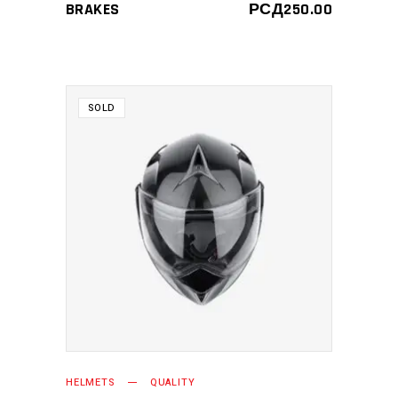
3.00
BRAKES
РСД
250.00
од 5
SOLD
ПРОЧИТАЈТЕ ЈОШ
HELMETS
QUALITY