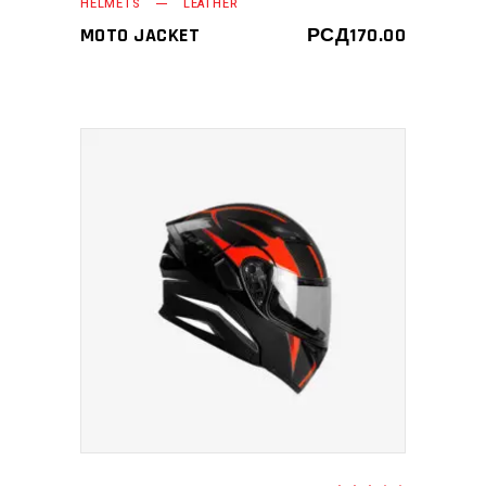
HELMETS
LEATHER
MOTO JACKET
РСД
170.00
ДОДАЈ У КОРПУ