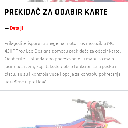
PREKIDAČ ZA ODABIR KARTE
Detalji
Prilagodite isporuku snage na motokros motociklu MC
450F Troy Lee Designs pomoću prekidača za odabir karte.
Odaberite ili standardno podešavanje ili mapu sa malo
jačim udarcem, koja takođe dobro funkcioniše u pesku i
blatu. Tu su i kontrola vuče i opcija za kontrolu pokretanja
ugrađene u prekidač.