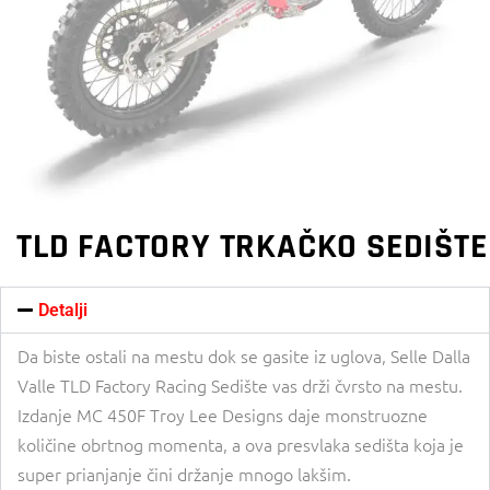
TLD FACTORY TRKAČKO SEDIŠTE
Detalji
Da biste ostali na mestu dok se gasite iz uglova, Selle Dalla
Valle TLD Factory Racing Sedište vas drži čvrsto na mestu.
Izdanje MC 450F Troy Lee Designs daje monstruozne
količine obrtnog momenta, a ova presvlaka sedišta koja je
super prianjanje čini držanje mnogo lakšim.