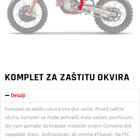
KOMPLET ZA ZAŠTITU OKVIRA
Detalji
Komplet za zaštitu okvira ima dve svrhe. Pored zaštite
okvira, komplet se može pohvaliti malo većom površinom,
što vam pomaže da hvatate motocikl svojim čizmama dok
napadate stazu. Jednostavan, ali veoma efikasan. Na MC