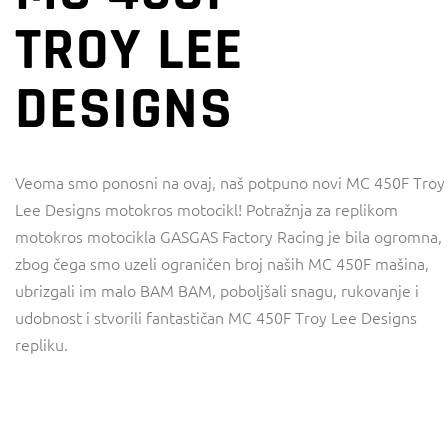
TROY LEE
DESIGNS
Veoma smo ponosni na ovaj, naš potpuno novi MC 450F Troy
Lee Designs motokros motocikl! Potražnja za replikom
motokros motocikla GASGAS Factory Racing je bila ogromna,
zbog čega smo uzeli ograničen broj naših MC 450F mašina,
ubrizgali im malo BAM BAM, poboljšali snagu, rukovanje i
udobnost i stvorili fantastičan MC 450F Troy Lee Designs
repliku.