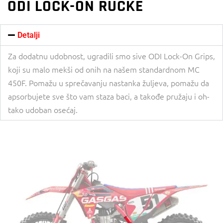
ODI LOCK-ON RUČKE
Detalji
Za dodatnu udobnost, ugradili smo sive ODI Lock-On Grips,
koji su malo mekši od onih na našem standardnom MC
450F. Pomažu u sprečavanju nastanka žuljeva, pomažu da
apsorbujete sve što vam staza baci, a takođe pružaju i oh-
tako udoban osećaj.