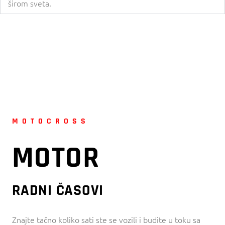
širom sveta.
MOTOCROSS
MOTOR
RADNI ČASOVI
Znajte tačno koliko sati ste se vozili i budite u toku sa