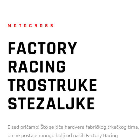
MOTOCROSS
FACTORY
RACING
TROSTRUKE
STEZALJKE
E sad pričamo! Što se tiče hardvera fabričkog trkačkog tima,
on ne postaje mnogo bolji od naših Factory Racing