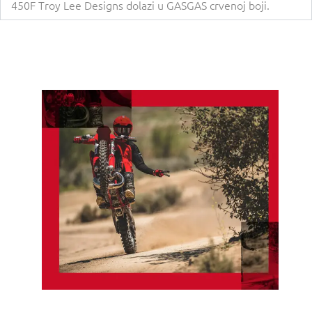
450F Troy Lee Designs dolazi u GASGAS crvenoj boji.