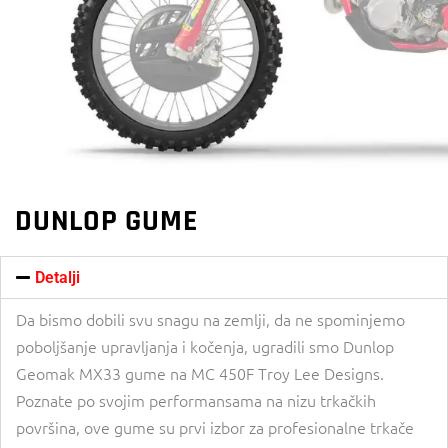
DUNLOP GUME
Detalji
Da bismo dobili svu snagu na zemlji, da ne spominjemo
poboljšanje upravljanja i kočenja, ugradili smo Dunlop
Geomak MX33 gume na MC 450F Troy Lee Designs.
Poznate po svojim performansama na nizu trkačkih
površina, ove gume su prvi izbor za profesionalne trkače