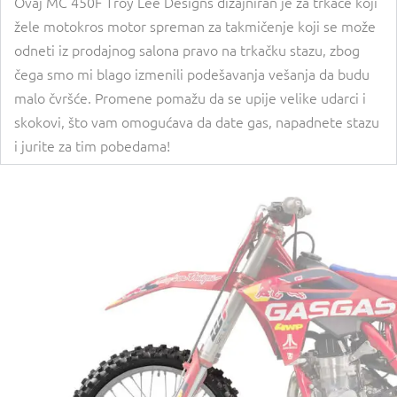
Ovaj MC 450F Troy Lee Designs dizajniran je za trkače koji
žele motokros motor spreman za takmičenje koji se može
odneti iz prodajnog salona pravo na trkačku stazu, zbog
čega smo mi blago izmenili podešavanja vešanja da budu
malo čvršće. Promene pomažu da se upije velike udarci i
skokovi, što vam omogućava da date gas, napadnete stazu
i jurite za tim pobedama!