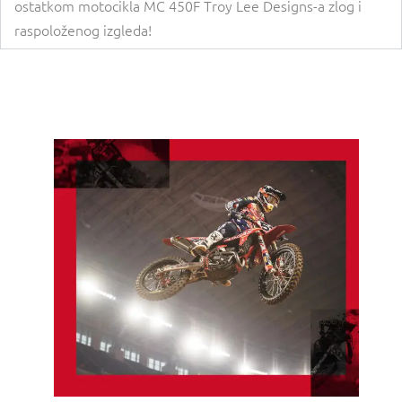
ostatkom motocikla MC 450F Troy Lee Designs-a zlog i
raspoloženog izgleda!