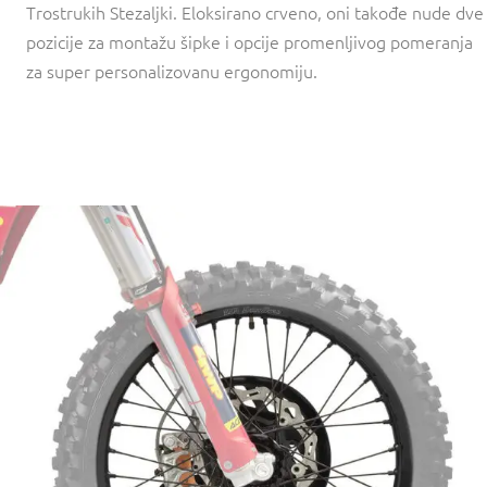
Trostrukih Stezaljki. Eloksirano crveno, oni takođe nude dve
pozicije za montažu šipke i opcije promenljivog pomeranja
za super personalizovanu ergonomiju.