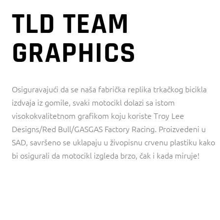
TLD TEAM
GRAPHICS
Osiguravajući da se naša fabrička replika trkačkog bicikla
izdvaja iz gomile, svaki motocikl dolazi sa istom
visokokvalitetnom grafikom koju koriste Troy Lee
Designs/Red Bull/GASGAS Factory Racing. Proizvedeni u
SAD, savršeno se uklapaju u živopisnu crvenu plastiku kako
bi osigurali da motocikl izgleda brzo, čak i kada miruje!