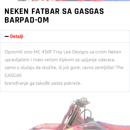
NEKEN FATBAR SA GASGAS
BARPAD-OM
Detalji
Opremili smo MC 450F Troy Lee Designs sa crnim Neken
upravljačem i malo većom šipkom za upijanje udaraca,
samo u slučaju da skočite, ili još gore, ravno zemljište! The
GASGAS
brendiranje ga takođe zaista pokreće.