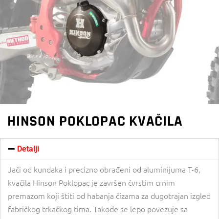
HINSON POKLOPAC KVAČILA
Detalji
Jači od kundaka i precizno obrađeni od aluminijuma T-6,
kvačila Hinson Poklopac je završen čvrstim crnim
premazom koji štiti od habanja čizama za dugotrajan izgled
fabričkog trkačkog tima. Takođe se lepo povezuje sa