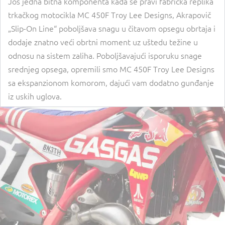
Još jedna bitna komponenta kada se pravi fabrička replika
trkačkog motocikla MC 450F Troy Lee Designs, Akrapovič
„Slip-On Line“ poboljšava snagu u čitavom opsegu obrtaja i
dodaje znatno veći obrtni moment uz uštedu težine u
odnosu na sistem zaliha. Poboljšavajući isporuku snage
srednjeg opsega, opremili smo MC 450F Troy Lee Designs
sa ekspanzionom komorom, dajući vam dodatno gunđanje
iz uskih uglova.