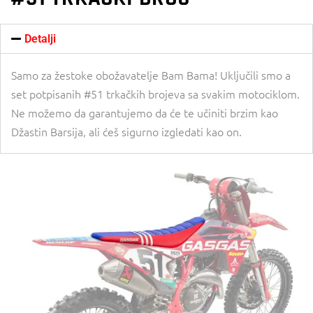
Detalji
Samo za žestoke obožavatelje Bam Bama! Uključili smo a
set potpisanih #51 trkačkih brojeva sa svakim motociklom.
Ne možemo da garantujemo da će te učiniti brzim kao
Džastin Barsija, ali ćeš sigurno izgledati kao on.