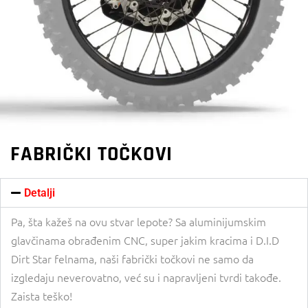
FABRIČKI TOČKOVI
Detalji
Pa, šta kažeš na ovu stvar lepote? Sa aluminijumskim
glavčinama obrađenim CNC, super jakim kracima i D.I.D
Dirt Star felnama, naši fabrički točkovi ne samo da
izgledaju neverovatno, već su i napravljeni tvrdi takođe.
Zaista teško!