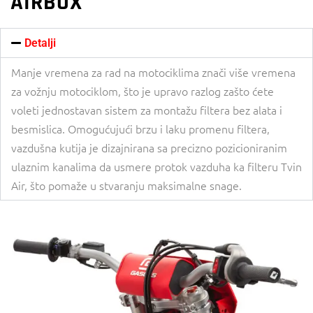
AIRBOX
Detalji
Manje vremena za rad na motociklima znači više vremena
za vožnju motociklom, što je upravo razlog zašto ćete
voleti jednostavan sistem za montažu filtera bez alata i
besmislica. Omogućujući brzu i laku promenu filtera,
vazdušna kutija je dizajnirana sa precizno pozicioniranim
ulaznim kanalima da usmere protok vazduha ka filteru Tvin
Air, što pomaže u stvaranju maksimalne snage.