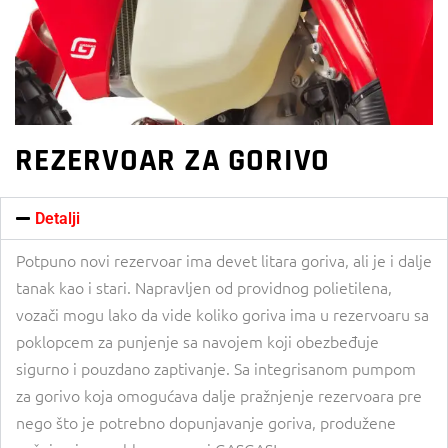
REZERVOAR ZA GORIVO
Detalji
Potpuno novi rezervoar ima devet litara goriva, ali je i dalje
tanak kao i stari. Napravljen od providnog polietilena,
vozači mogu lako da vide koliko goriva ima u rezervoaru sa
poklopcem za punjenje sa navojem koji obezbeđuje
sigurno i pouzdano zaptivanje. Sa integrisanom pumpom
za gorivo koja omogućava dalje pražnjenje rezervoara pre
nego što je potrebno dopunjavanje goriva, produžene