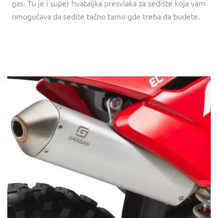
gas. Tu je i super hvataljka presvlaka za sedište koja vam
omogućava da sedite tačno tamo gde treba da budete.