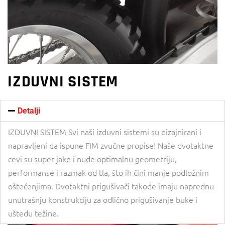
IZDUVNI SISTEM
Detalji
IZDUVNI SISTEM Svi naši izduvni sistemi su dizajnirani i
napravljeni da ispune FIM zvučne propise! Naše dvotaktne
cevi su super jake i nude optimalnu geometriju,
performanse i razmak od tla, što ih čini manje podložnim
oštećenjima. Dvotaktni prigušivači takođe imaju naprednu
unutrašnju konstrukciju za odlično prigušivanje buke i
uštedu težine.