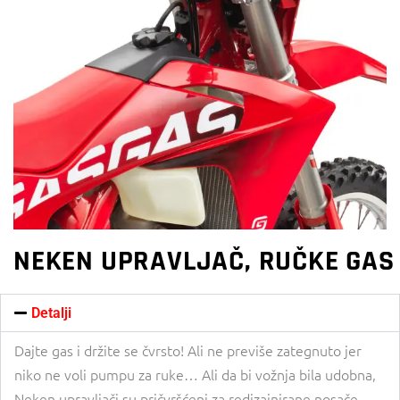
NEKEN UPRAVLJAČ, RUČKE GAS
Detalji
Dajte gas i držite se čvrsto! Ali ne previše zategnuto jer
niko ne voli pumpu za ruke… Ali da bi vožnja bila udobna,
Neken upravljači su pričvršćeni za redizajnirane nosače