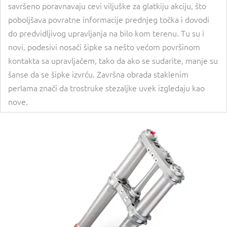
savršeno poravnavaju cevi viljuške za glatkiju akciju, što
poboljšava povratne informacije prednjeg točka i dovodi
do predvidljivog upravljanja na bilo kom terenu. Tu su i
novi, podesivi nosači šipke sa nešto većom površinom
kontakta sa upravljačem, tako da ako se sudarite, manje su
šanse da se šipke izvrću. Završna obrada staklenim
perlama znači da trostruke stezaljke uvek izgledaju kao
nove.