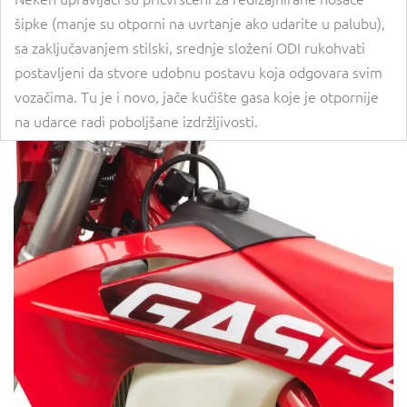
šipke (manje su otporni na uvrtanje ako udarite u palubu),
sa zaključavanjem stilski, srednje složeni ODI rukohvati
postavljeni da stvore udobnu postavu koja odgovara svim
vozačima. Tu je i novo, jače kućište gasa koje je otpornije
na udarce radi poboljšane izdržljivosti.