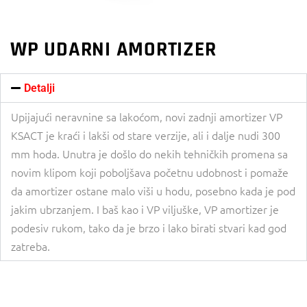
WP UDARNI AMORTIZER
Detalji
Upijajući neravnine sa lakoćom, novi zadnji amortizer VP
KSACT je kraći i lakši od stare verzije, ali i dalje nudi 300
mm hoda. Unutra je došlo do nekih tehničkih promena sa
novim klipom koji poboljšava početnu udobnost i pomaže
da amortizer ostane malo viši u hodu, posebno kada je pod
jakim ubrzanjem. I baš kao i VP viljuške, VP amortizer je
podesiv rukom, tako da je brzo i lako birati stvari kad god
zatreba.