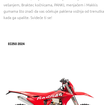
vešanjem, Braktec kočnicama, PANKL menjačem i Makkis
gumama što znači da vas očekuje paklena vožnja od trenutka
kada ga upalite. Svideće ti se!
EC250 2024