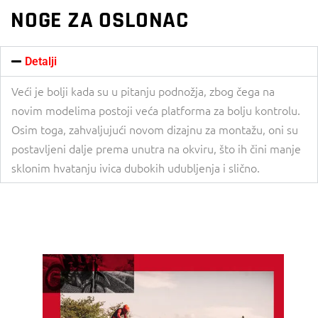
NOGE ZA OSLONAC
Detalji
Veći je bolji kada su u pitanju podnožja, zbog čega na
novim modelima postoji veća platforma za bolju kontrolu.
Osim toga, zahvaljujući novom dizajnu za montažu, oni su
postavljeni dalje prema unutra na okviru, što ih čini manje
sklonim hvatanju ivica dubokih udubljenja i slično.