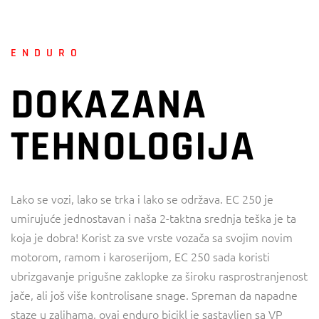
ENDURO
DOKAZANA
TEHNOLOGIJA
Lako se vozi, lako se trka i lako se održava. EC 250 je
umirujuće jednostavan i naša 2-taktna srednja teška je ta
koja je dobra! Korist za sve vrste vozača sa svojim novim
motorom, ramom i karoserijom, EC 250 sada koristi
ubrizgavanje prigušne zaklopke za široku rasprostranjenost
jače, ali još više kontrolisane snage. Spreman da napadne
staze u zalihama, ovaj enduro bicikl je sastavljen sa VP