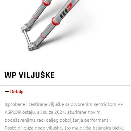
WP VILJUŠKE
Detalji
Isprobane i testirane viljuške sa otvorenim kertridžom VP
KSPLOR ostaju, ali su za 2024. ažurirane novim
podešavanjima radi daljeg poboljšanja performansi.
Postoje i duže noge viljuške, što malo više balansira bicikl.