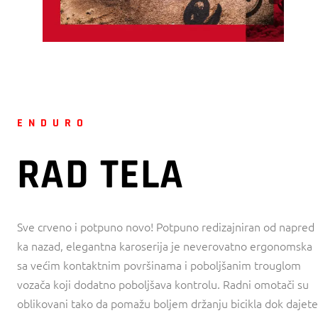
ENDURO
RAD TELA
Sve crveno i potpuno novo! Potpuno redizajniran od napred
ka nazad, elegantna karoserija je neverovatno ergonomska
sa većim kontaktnim površinama i poboljšanim trouglom
vozača koji dodatno poboljšava kontrolu. Radni omotači su
oblikovani tako da pomažu boljem držanju bicikla dok dajete