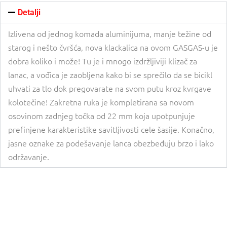
Detalji
Izlivena od jednog komada aluminijuma, manje težine od
starog i nešto čvršća, nova klackalica na ovom GASGAS-u je
dobra koliko i može! Tu je i mnogo izdržljiviji klizač za
lanac, a vođica je zaobljena kako bi se sprečilo da se bicikl
uhvati za tlo dok pregovarate na svom putu kroz kvrgave
kolotečine! Zakretna ruka je kompletirana sa novom
osovinom zadnjeg točka od 22 mm koja upotpunjuje
prefinjene karakteristike savitljivosti cele šasije. Konačno,
jasne oznake za podešavanje lanca obezbeđuju brzo i lako
održavanje.