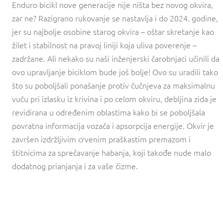
Enduro bicikl nove generacije nije ništa bez novog okvira,
zar ne? Razigrano rukovanje se nastavlja i do 2024. godine,
jer su najbolje osobine starog okvira – oštar skretanje kao
žilet i stabilnost na pravoj liniji koja uliva poverenje –
zadržane. Ali nekako su naši inženjerski čarobnjaci učinili da
ovo upravljanje biciklom bude još bolje! Ovo su uradili tako
što su poboljšali ponašanje protiv čučnjeva za maksimalnu
vuču pri izlasku iz krivina i po celom okviru, debljina zida je
revidirana u određenim oblastima kako bi se poboljšala
povratna informacija vozača i apsorpcija energije. Okvir je
završen izdržljivim crvenim praškastim premazom i
štitnicima za sprečavanje habanja, koji takođe nude malo
dodatnog prianjanja i za vaše čizme.