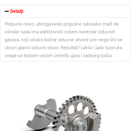
Detalji
Potpuno novo, ubrizgavanje prigušne zaklopke znači da
cilindar sada ima elektronski sistem kontrole izduvnih
gasova, koji otvara bočne izduvne otvore pre nego što se
otvori glavni izduvni otvor. Rezultat? Lakša i jača isporuka
snage sa boljom vezom između gasa i zadnjeg točka.