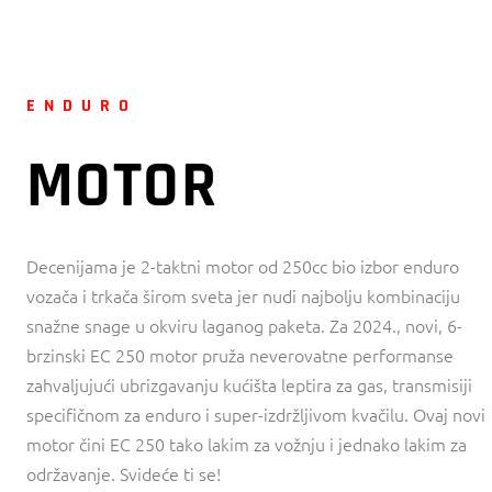
ENDURO
MOTOR
Decenijama je 2-taktni motor od 250cc bio izbor enduro
vozača i trkača širom sveta jer nudi najbolju kombinaciju
snažne snage u okviru laganog paketa. Za 2024., novi, 6-
brzinski EC 250 motor pruža neverovatne performanse
zahvaljujući ubrizgavanju kućišta leptira za gas, transmisiji
specifičnom za enduro i super-izdržljivom kvačilu. Ovaj novi
motor čini EC 250 tako lakim za vožnju i jednako lakim za
održavanje. Svideće ti se!